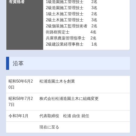
有資格者
1級造園施工管理技士 2名
2級造園施工管理技士 3名
1級土木施工管理技士 2名
2級土木施工管理技士 3名
2級舗装施工監理技術者 2名
街路樹剪定士 4名
兵庫県農薬管理指導士 2名
2級建設業経理事務士 1名
沿革
昭和50年6月2
松浦造園土木を創業
0日
昭和58年7月2
株式会社松浦造園土木に組織変更
7日
令和3年1月
代表取締役 松浦 由佳 就任
現在に至る