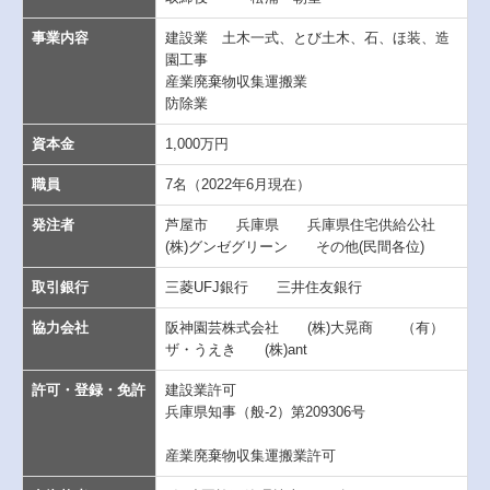
事業内容
建設業 土木一式、とび土木、石、ほ装、造
園工事
産業廃棄物収集運搬業
防除業
資本金
1,000万円
職員
7名（2022年6月現在）
発注者
芦屋市 兵庫県 兵庫県住宅供給公社
(株)グンゼグリーン その他(民間各位)
取引銀行
三菱UFJ銀行 三井住友銀行
協力会社
阪神園芸株式会社 (株)大晃商 （有）
ザ・うえき (株)ant
許可・登録・免許
建設業許可
兵庫県知事（般-2）第209306号
産業廃棄物収集運搬業許可